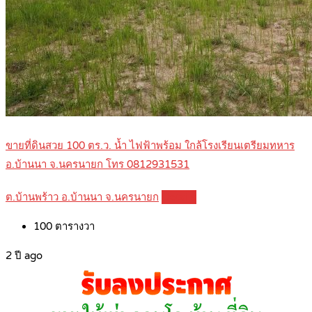
ขายที่ดินสวย 100 ตร.ว. น้ำ ไฟฟ้าพร้อม ใกล้โรงเรียนเตรียมทหาร
อ.บ้านนา จ.นครนายก โทร 0812931531
ต.บ้านพร้าว อ.บ้านนา จ.นครนายก
Details
100
ตารางวา
2 ปี ago