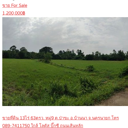
ขาย For Sale
1,200,000฿
ขายที่ดิน 13ไร่ 63ตรว. หมู่9 ต.ป่าขะ อ.บ้านนา จ.นครนายก โทร
089-7411750 ใกล้ โลตัส บิ๊กซี ถนนเส้นหลัก