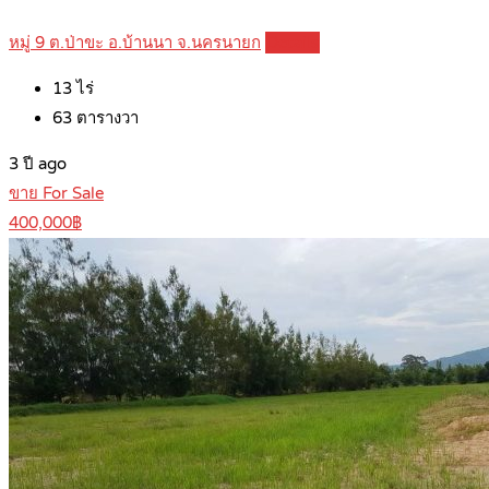
หมู่ 9 ต.ป่าขะ อ.บ้านนา จ.นครนายก
Details
13
ไร่
63
ตารางวา
3 ปี ago
ขาย For Sale
400,000฿