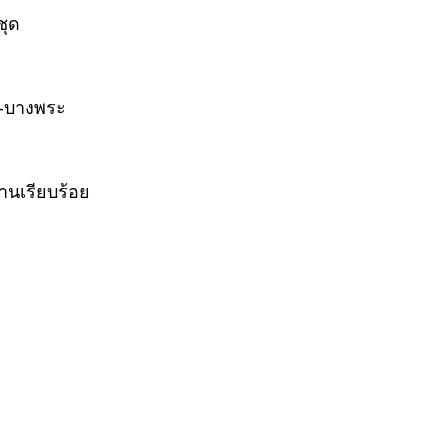
ชุด
ท-บางพระ
้านเรียบร้อย