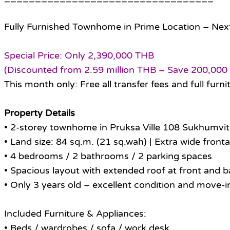
Fully Furnished Townhome in Prime Location – Next 
Special Price: Only 2,390,000 THB
(Discounted from 2.59 million THB – Save 200,000
This month only: Free all transfer fees and full furni
Property Details
• 2-storey townhome in Pruksa Ville 108 Sukhumvi
• Land size: 84 sq.m. (21 sq.wah) | Extra wide front
• 4 bedrooms / 2 bathrooms / 2 parking spaces
• Spacious layout with extended roof at front and 
• Only 3 years old – excellent condition and move-i
Included Furniture & Appliances:
• Beds / wardrobes / sofa / work desk