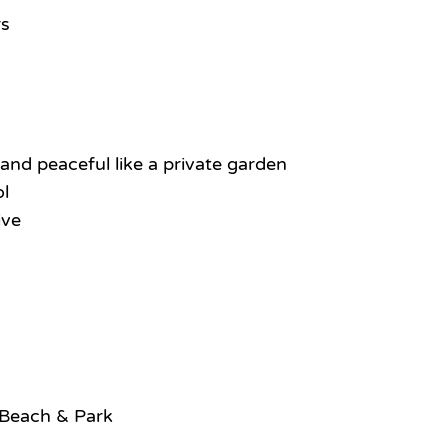
rs
 and peaceful like a private garden
ol
ive
 Beach & Park