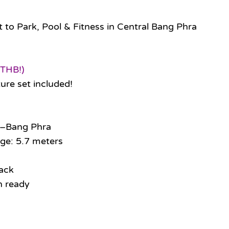
to Park, Pool & Fitness in Central Bang Phra
 THB!)
ture set included!
t–Bang Phra
age: 5.7 meters
back
n ready