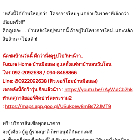
.
“หลังนี้ได้บ้านใหญ่กว่า..โครงการใหม่ๆ แต่จ่ายในราคาที่เล็กกว่า
เกือบครึ่ง!!”
คิดดูเถอะ… บ้านหลังใหญ่ขนาดนี้ ถ้าอยู่ในโครงการใหม่..แตะหลัก
สิบล้าน++ไปแล้ว!
.
นัดชมบ้านวันนี้ ดีกว่านั่งดูรูปไปวันๆน้าา..
Future Home บ้านมือสอง ดูแลตั้งแต่หาบ้านจนวันโอน
โทร 092-2092638 / 094-8468866
Line: @0922092638 (ฟิวเจอร์โฮมบ้านมือสอง)
เจอหลังนี้ก้อว้าวุ่น อีกแล้วน้าา :
https://youtu.be/rAyWulCb2hk
ทำเลศุภาลัยออร์คิดปาร์คพระราม2
:
https://maps.app.goo.gl/USukpew8mBs72JMT9
.
ฟรี! บริการสินเชื่อทุกธนาคาร
จะกู้เดี่ยว กู้คู่ กู้รวมญาติ ก็พาอนุมัติกันทุกเคส!