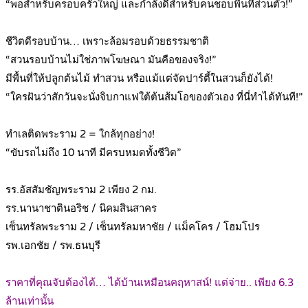
“พอสำหรับครอบครัวใหญ่ และกำลังดีสำหรับคนชอบพื้นที่ส่วนตัว!”
.
ชีวิตดีรอบบ้าน… เพราะล้อมรอบด้วยธรรมชาติ
“สวนรอบบ้านไม่ใช่ภาพโฆษณา มันคือของจริง!”
มีพื้นที่ให้ปลูกต้นไม้ ทำสวน หรือแม้แต่จัดปาร์ตี้ในสวนก็ยังได้!
“ใครฝันว่าสักวันจะนั่งจิบกาแฟใต้ต้นส้มโอของตัวเอง ที่นี่ทำได้ทันที!”
.
ทำเลติดพระราม 2 = ใกล้ทุกอย่าง!
“ขับรถไม่ถึง 10 นาที มีครบหมดทั้งชีวิต”
.
รร.อัสสัมชัญพระราม 2 เพียง 2 กม.
รร.นานาชาตินอริช / นิคมสินสาคร
เซ็นทรัลพระราม 2 / เซ็นทรัลมหาชัย / แม็คโคร / โฮมโปร
รพ.เอกชัย / รพ.ธนบุรี
.
ราคาที่คุณจับต้องได้… ได้บ้านเหมือนคฤหาสน์! แต่จ่าย.. เพียง 6.3
ล้านเท่านั้น