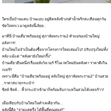
.
ใครเบื่อบ้านแคบ บ้านแอบ อยู่ติดหลังข้างๆตำน้ำพริกสะเทือนทุกวัน
ขัดใจทกเว.มาดูหลังนี้เล้ยย..
มาที่นี่ บ้านเดี่ยวพร้อมอยู่ ศุภาลัยพระราม2 ตัวแม่ของบ้านใหญ่
อลังการ!
บ้านใหม่ไม่จำเป็นต้องซื้อจากโครงการใหม่เสมอไป! ปรับปรุงใหม่ทั้ง
หลัง แม้แต่ “หลังคายังใหม่กริ๊ง”
บ้านเดี่ยวยืนหนึ่ง!เรื่องอลังวังเวอร์ รีโนเวทใหม่ยันหลังคา ราคาดีเกิน
เบอร์!!
เพราะนี่คือ “บ้านเดียวพร้อมอยู่ หลังใหญ่ ศุภาลัยพระราม2” บ้านสวย
..ราคาสบายกระเป๋า!
ชิลล์ ชิลล์… หิ้วกระเป๋าเข้ามาก็พร้อมจิบกาแฟในสวนได้เลยจร้าา!
.
เมื่อเทียบกับบ้านใหม่ในทำเลเดียวกัน…
หลังนี้คือ “จ่ายแค่ครึ่ง ได้พื้นที่คูณสอง!!”