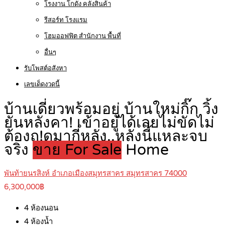
โรงงาน โกดัง คลังสินค้า
รีสอร์ท โรงแรม
โฮมออฟฟิต สำนักงาน พื้นที่
อื่นๆ
รับโพสต์อสังหา
เลขเด็ดงวดนี้
บ้านเดี่ยวพร้อมอยู่ บ้านใหม่กิ๊ก วิ้ง
ยันหลังคา! เข้าอยู่ได้เลยไม่ขัดไม่
ต้องถู!ดูมากี่หลัง..หลังนี้แหละจบ
จริง
ขาย For Sale
Home
พันท้ายนรสิงห์ อำเภอเมืองสมุทรสาคร สมุทรสาคร 74000
6,300,000฿
4
ห้องนอน
4
ห้องน้ำ