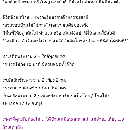
“พอสำหรับครอบครัวใหญ่ และกำลังดีสำหรับคนชอบพื้นที่ส่วนตัว!”
.
ชีวิตดีรอบบ้าน… เพราะล้อมรอบด้วยธรรมชาติ
“สวนรอบบ้านไม่ใช่ภาพโฆษณา มันคือของจริง!”
มีพื้นที่ให้ปลูกต้นไม้ ทำสวน หรือแม้แต่จัดปาร์ตี้ในสวนก็ยังได้!
“ใครฝันว่าสักวันจะนั่งจิบกาแฟใต้ต้นส้มโอของตัวเอง ที่นี่ทำได้ทันที!”
.
ทำเลติดพระราม 2 = ใกล้ทุกอย่าง!
“ขับรถไม่ถึง 10 นาที มีครบหมดทั้งชีวิต”
.
รร.อัสสัมชัญพระราม 2 เพียง 2 กม.
รร.นานาชาตินอริช / นิคมสินสาคร
เซ็นทรัลพระราม 2 / เซ็นทรัลมหาชัย / แม็คโคร / โฮมโปร
รพ.เอกชัย / รพ.ธนบุรี
.
ราคาที่คุณจับต้องได้… ได้บ้านเหมือนคฤหาสน์! แต่จ่าย.. เพียง 6.3
ล้านเท่านั้น