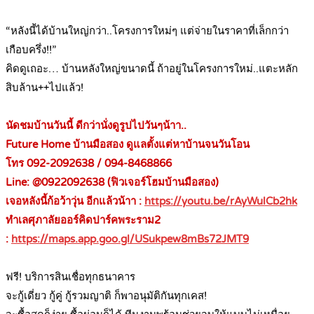
.
“หลังนี้ได้บ้านใหญ่กว่า..โครงการใหม่ๆ แต่จ่ายในราคาที่เล็กกว่า
เกือบครึ่ง!!”
คิดดูเถอะ… บ้านหลังใหญ่ขนาดนี้ ถ้าอยู่ในโครงการใหม่..แตะหลัก
สิบล้าน++ไปแล้ว!
.
นัดชมบ้านวันนี้ ดีกว่านั่งดูรูปไปวันๆน้าา..
Future Home บ้านมือสอง ดูแลตั้งแต่หาบ้านจนวันโอน
โทร 092-2092638 / 094-8468866
Line: @0922092638 (ฟิวเจอร์โฮมบ้านมือสอง)
เจอหลังนี้ก้อว้าวุ่น อีกแล้วน้าา :
https://youtu.be/rAyWulCb2hk
ทำเลศุภาลัยออร์คิดปาร์คพระราม2
:
https://maps.app.goo.gl/USukpew8mBs72JMT9
.
ฟรี! บริการสินเชื่อทุกธนาคาร
จะกู้เดี่ยว กู้คู่ กู้รวมญาติ ก็พาอนุมัติกันทุกเคส!