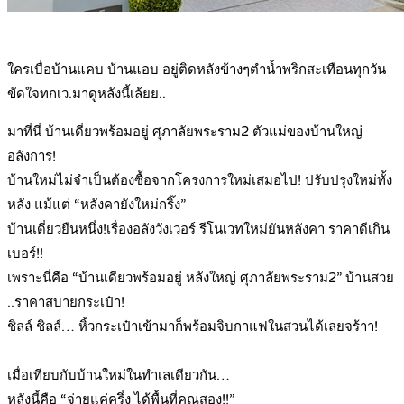
.
ใครเบื่อบ้านแคบ บ้านแอบ อยู่ติดหลังข้างๆตำน้ำพริกสะเทือนทุกวัน
ขัดใจทกเว.มาดูหลังนี้เล้ยย..
มาที่นี่ บ้านเดี่ยวพร้อมอยู่ ศุภาลัยพระราม2 ตัวแม่ของบ้านใหญ่
อลังการ!
บ้านใหม่ไม่จำเป็นต้องซื้อจากโครงการใหม่เสมอไป! ปรับปรุงใหม่ทั้ง
หลัง แม้แต่ “หลังคายังใหม่กริ๊ง”
บ้านเดี่ยวยืนหนึ่ง!เรื่องอลังวังเวอร์ รีโนเวทใหม่ยันหลังคา ราคาดีเกิน
เบอร์!!
เพราะนี่คือ “บ้านเดียวพร้อมอยู่ หลังใหญ่ ศุภาลัยพระราม2” บ้านสวย
..ราคาสบายกระเป๋า!
ชิลล์ ชิลล์… หิ้วกระเป๋าเข้ามาก็พร้อมจิบกาแฟในสวนได้เลยจร้าา!
.
เมื่อเทียบกับบ้านใหม่ในทำเลเดียวกัน…
หลังนี้คือ “จ่ายแค่ครึ่ง ได้พื้นที่คูณสอง!!”