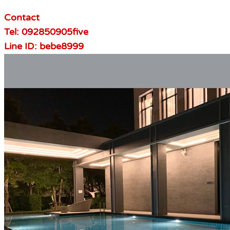
Contact
Tel: 092850905five
Line ID: bebe8999