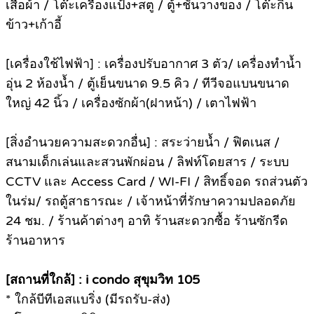
เสื้อผ้า / โต๊ะเครื่องแป้ง+สตู / ตู้+ชั้นวางของ / โต๊ะกิน
ข้าว+เก้าอี้
[เครื่องใช้ไฟฟ้า] : เครื่องปรับอากาศ 3 ตัว/ เครื่องทำน้ำ
อุ่น 2 ห้องน้ำ / ตู้เย็นขนาด 9.5 คิว / ทีวีจอแบนขนาด
ใหญ่ 42 นิ้ว / เครื่องซักผ้า(ฝาหน้า) / เตาไฟฟ้า
[สิ่งอำนวยความสะดวกอื่น] : สระว่ายน้ำ / ฟิตเนส /
สนามเด็กเล่นและสวนพักผ่อน / ลิฟท์โดยสาร / ระบบ
CCTV และ Access Card / WI-FI / สิทธิ์จอด รถส่วนตัว
ในร่ม/ รถตู้สาธารณะ / เจ้าหน้าที่รักษาความปลอดภัย
24 ชม. / ร้านค้าต่างๆ อาทิ ร้านสะดวกซื้อ ร้านซักรีด
ร้านอาหาร
[สถานที่ใกล้] : i condo สุขุมวิท 105
* ใกล้บีทีเอสแบริ่ง (มีรถรับ-ส่ง)