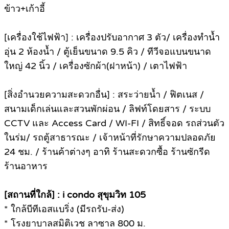
ข้าว+เก้าอี้
[เครื่องใช้ไฟฟ้า] : เครื่องปรับอากาศ 3 ตัว/ เครื่องทำน้ำ
อุ่น 2 ห้องน้ำ / ตู้เย็นขนาด 9.5 คิว / ทีวีจอแบนขนาด
ใหญ่ 42 นิ้ว / เครื่องซักผ้า(ฝาหน้า) / เตาไฟฟ้า
[สิ่งอำนวยความสะดวกอื่น] : สระว่ายน้ำ / ฟิตเนส /
สนามเด็กเล่นและสวนพักผ่อน / ลิฟท์โดยสาร / ระบบ
CCTV และ Access Card / WI-FI / สิทธิ์จอด รถส่วนตัว
ในร่ม/ รถตู้สาธารณะ / เจ้าหน้าที่รักษาความปลอดภัย
24 ชม. / ร้านค้าต่างๆ อาทิ ร้านสะดวกซื้อ ร้านซักรีด
ร้านอาหาร
[สถานที่ใกล้] : i condo สุขุมวิท 105
* ใกล้บีทีเอสแบริ่ง (มีรถรับ-ส่ง)
* โรงยาบาลสมิติเวช ลาซาล 800 ม.