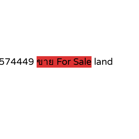
2-1574449
ขาย For Sale
land