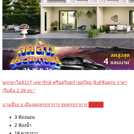
พฤกษาวิลล์117 เทพารักษ์-ศรีนครินทร์ เฟสใหม่ ฟังค์ชั่นครบ ราคา
เริ่มต้น 2.29 ลบ.*
บางเมือง อ.เมืองสมุทรปราการ สมุทรปราการ
Details
3
ห้องนอน
2
ห้องน้ำ
18
ตารางวา