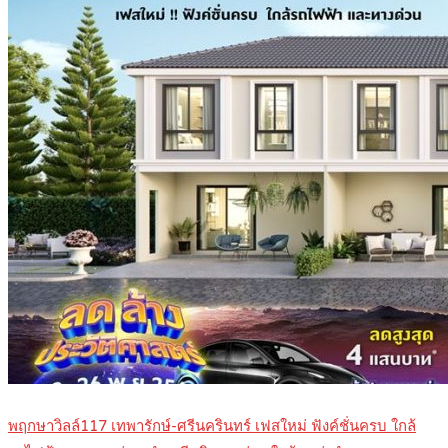
พฤกษาวิลล์117 เทพารักษ์-ศรีนครินทร์ เฟสใหม่ ฟังค์ชั่นครบ ใกล้