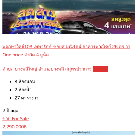
พฤกษาวิลล์103 เทพารักษ์-ซอยส.มณีรัตน์ อาคารพาณิชย์ 26 ตร.วา
One price จำกัด 4 ยูนิต
ตำบล บางพลีใหญ่ อำเภอบางพลี สมุทรปราการ
Details
3
ห้องนอน
2
ห้องน้ำ
27
ตารางวา
2 ปี ago
ขาย For Sale
2,290,000฿