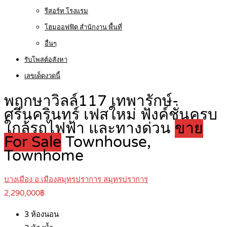
รีสอร์ท โรงแรม
โฮมออฟฟิต สำนักงาน พื้นที่
อื่นๆ
รับโพสต์อสังหา
เลขเด็ดงวดนี้
พฤกษาวิลล์117 เทพารักษ์-
ศรีนครินทร์ เฟสใหม่ ฟังค์ชั่นครบ
ใกล้รถไฟฟ้า และทางด่วน
ขาย
For Sale
Townhouse,
Townhome
บางเมือง อ.เมืองสมุทรปราการ สมุทรปราการ
2,290,000฿
3
ห้องนอน