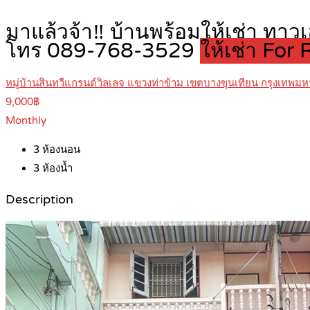
มาแล้วจ้า‼️ บ้านพร้อมให้เช่า ทาวเ
โทร 089-768-3529
ให้เช่า For 
หมู่บ้านสินทวีแกรนด์วิลเลจ แขวงท่าข้าม เขตบางขุนเทียน กรุงเทพม
9,000฿
Monthly
3
ห้องนอน
3
ห้องน้ำ
Description