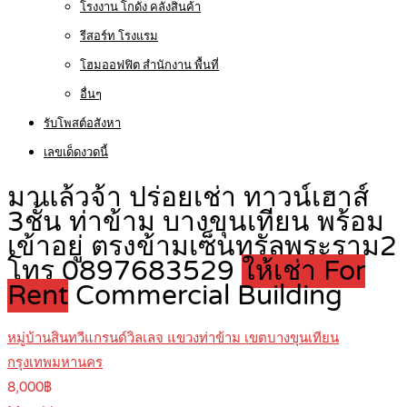
โรงงาน โกดัง คลังสินค้า
รีสอร์ท โรงแรม
โฮมออฟฟิต สำนักงาน พื้นที่
อื่นๆ
รับโพสต์อสังหา
เลขเด็ดงวดนี้
มาแล้วจ้า ปร่อยเช่า ทาวน์เฮาส์
3ชั้น ท่าข้าม บางขุนเทียน พร้อม
เข้าอยู่ ตรงข้ามเซ็นทรัลพระราม2
โทร 0897683529
ให้เช่า For
Rent
Commercial Building
หมู่บ้านสินทวีแกรนด์วิลเลจ แขวงท่าข้าม เขตบางขุนเทียน
กรุงเทพมหานคร
8,000฿