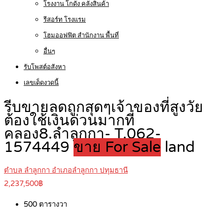
โรงงาน โกดัง คลังสินค้า
รีสอร์ท โรงแรม
โฮมออฟฟิต สำนักงาน พื้นที่
อื่นๆ
รับโพสต์อสังหา
เลขเด็ดงวดนี้
รีบขายลดถูกสุดๆเจ้าของที่สูงวัย
ต้องใช้เงินด่วนมากที่
คลอง8.ลำลูกกา- T.062-
1574449
ขาย For Sale
land
ตำบล ลำลูกกา อำเภอลำลูกกา ปทุมธานี
2,237,500฿
500
ตารางวา