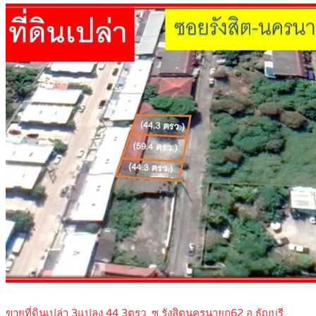
ขายที่ดินเปล่า 3แปลง 44.3ตรว. ซ.รังสิตนครนายก62 อ.ธัญบุรี