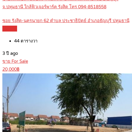
จ.ปทุมธานี ใกล้ฟิวเจอร์พาร์ค รังสิต โทร 094-8518558
ซอย รังสิต-นครนายก 62 ตำบล ประชาธิปัตย์ อำเภอธัญบุรี ปทุมธานี
Details
44
ตารางวา
3 ปี ago
ขาย For Sale
20,000฿