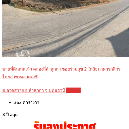
ขายที่ดินถมแล้ว คลองสี่ลำลูกกา ซอยร่วมสุข 2 ใกล้ธนาคารกสิกร
ไทยสาขาตลาดเอซี
ต.ลาดสวาย อ.ลำลูกกา จ.ปทุมธานี
Details
363
ตารางวา
3 ปี ago