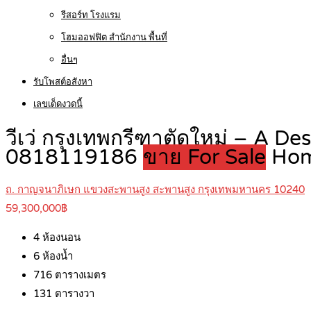
รีสอร์ท โรงแรม
โฮมออฟฟิต สำนักงาน พื้นที่
อื่นๆ
รับโพสต์อสังหา
เลขเด็ดงวดนี้
วีเว่ กรุงเทพกรีฑาตัดใหม่ – A De
0818119186
ขาย For Sale
Ho
ถ. กาญจนาภิเษก แขวงสะพานสูง สะพานสูง กรุงเทพมหานคร 10240
59,300,000฿
4
ห้องนอน
6
ห้องน้ำ
716
ตารางเมตร
131
ตารางวา