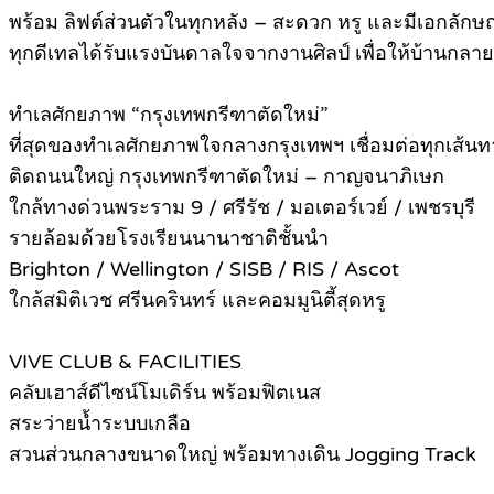
พร้อม ลิฟต์ส่วนตัวในทุกหลัง – สะดวก หรู และมีเอกลักษ
ทุกดีเทลได้รับแรงบันดาลใจจากงานศิลป์ เพื่อให้บ้านกลาย
ทำเลศักยภาพ “กรุงเทพกรีฑาตัดใหม่”
ที่สุดของทำเลศักยภาพใจกลางกรุงเทพฯ เชื่อมต่อทุกเส้นท
ติดถนนใหญ่ กรุงเทพกรีฑาตัดใหม่ – กาญจนาภิเษก
ใกล้ทางด่วนพระราม 9 / ศรีรัช / มอเตอร์เวย์ / เพชรบุรี
รายล้อมด้วยโรงเรียนนานาชาติชั้นนำ
Brighton / Wellington / SISB / RIS / Ascot
ใกล้สมิติเวช ศรีนครินทร์ และคอมมูนิตี้สุดหรู
VIVE CLUB & FACILITIES
คลับเฮาส์ดีไซน์โมเดิร์น พร้อมฟิตเนส
สระว่ายน้ำระบบเกลือ
สวนส่วนกลางขนาดใหญ่ พร้อมทางเดิน Jogging Track