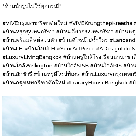
*ห้ามนำรูปไปใช้ทุกกรณี*
#
VIVEกรุงเทพกรีฑาตัดใหม่ #VIVEKrungthepKreetha
#บ้านหรูกรุงเทพกรีฑา #บ้านเดี่ยวกรุงเทพกรีฑา #บ้านหร
#บ้านพร้อมลิฟต์ส่วนตัว #บ้านดีไซน์ไม่ซ้ำใคร #Lan
#บ้านLH #บ้านใหม่LH #YourArtPiece #ADesignLik
#LuxuryLivingBangkok #บ้านหรูใกล้โรงเรียนนานาชาติ
#บ้านใกล้Wellington #บ้านใกล้SISB #บ้านใกล้RIS #บ้า
#บ้านลักชัวรี #บ้านหรูดีไซน์พิเศษ #บ้านLuxuryกรุงเทพ
#บ้านกรุงเทพกรีฑาตัดใหม่ #LuxuryHouseBangkok #บ