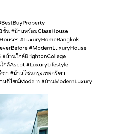
 #BestBuyProperty
ู3ชั้น #บ้านพร้อมGlassHouse
dandHouses #LuxuryHomeBangkok
eNeverBefore #ModernLuxuryHouse
 #บ้านใกล้BrightonCollege
นใกล้Ascot #LuxuryLifestyle
กรีฑา #บ้านโซนกรุงเทพกรีฑา
้านดีไซน์Modern #บ้านModernLuxury