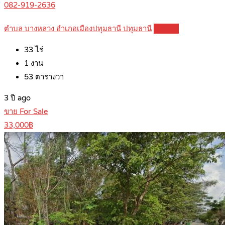
082-919-2636
ตำบล บางหลวง อำเภอเมืองปทุมธานี ปทุมธานี
Details
33
ไร่
1
งาน
53
ตารางวา
3 ปี ago
ขาย For Sale
33,000฿