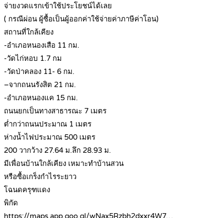
จ่ายงวดแรกเข้าใช้ประโยชน์ได้เลย
( กรณีผ่อน ผู้ซื้อเป็นผู้ออกค่าใช้จ่ายค่าภาษีค่าโอน)
สถานที่ใกล้เคียง
-อำเภอหนองเสือ 11 กม.
-วัดไก่หอบ 1.7 กม
-วัดป่าคลอง 11- 6 กม.
–จากถนนรังสิต 21 กม.
-อำเภอหนองแค 15 กม.
ถนนยกเป็นทางสาธารณะ 7 เมตร
ต่ำกว่าถนนประมาณ 1 เมตร
ห่างน้ำไฟประมาณ 500 เมตร
200 วากว้าง 27.64 ม.ลึก 28.93 ม.
มีเพื่อนบ้านใกล้เคียง เหมาะทำบ้านสวน
หรือซื้อเกร็งกำไรระยาว
โฉนดครุฑแดง
พิกัด
https://maps.app.goo.gl/wNax5Rzbh2dxxr4W7…