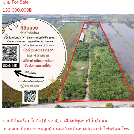
ขาย For Sale
133,000,000฿
ขายที่ดินพร้อมโกดัง (มี ร.ง 4) อ.เมืองปทุมธานี ใกล้ถนน
กาญจณาภิเษก-ราชพฤกษ์ ถนนกว้างเดินทางสดวก น้ำไฟพร้อม โทร