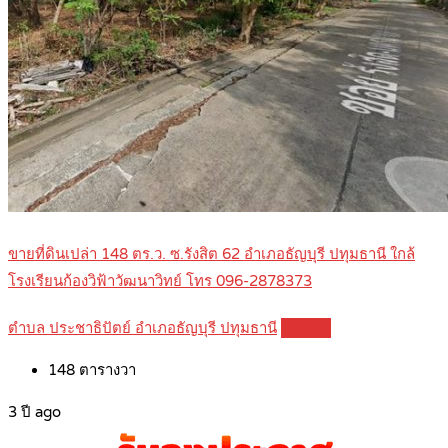
ขายที่ดินเปล่า 148 ตร.ว. ซ.รังสิต 62 อำเภอธัญบุรี ปทุมธานี ใกล้
โรงเรียนก้องวิฟ้าวัฒนาวิทย์ โทร 096-2878373
ตำบล ประชาธิปัตย์ อำเภอธัญบุรี ปทุมธานี
Details
148
ตารางวา
3 ปี ago