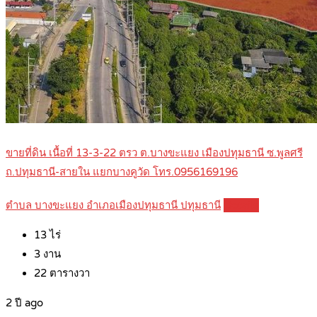
ขายที่ดิน เนื้อที่ 13-3-22 ตรว ต.บางขะแยง เมืองปทุมธานี ซ.พูลศรี
ถ.ปทุมธานี-สายใน แยกบางคูวัด โทร.0956169196
ตำบล บางขะแยง อำเภอเมืองปทุมธานี ปทุมธานี
Details
13
ไร่
3
งาน
22
ตารางวา
2 ปี ago