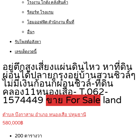
โรงงาน โกดัง คลังสินค้า
รีสอร์ท โรงแรม
โฮมออฟฟิต สำนักงาน พื้นที่
อื่นๆ
รับโพสต์อสังหา
เลขเด็ดงวดนี้
อยู่ตึกสูงเสี่ยงแผ่นดินไหว หาที่ดิน
ผ่อนได้ปลายกรุงอยู่บ้านสวนชิวล์ๆ
ไม่มีเงินก้อนก็ผ่อนชิวล์-ที่ดิน
คลอง11หนองเสือ- T.062-
1574449
ขาย For Sale
land
ตำบล บึงกาสาม อำเภอ หนองเสือ ปทุมธานี
580,000฿
200
ตารางวา