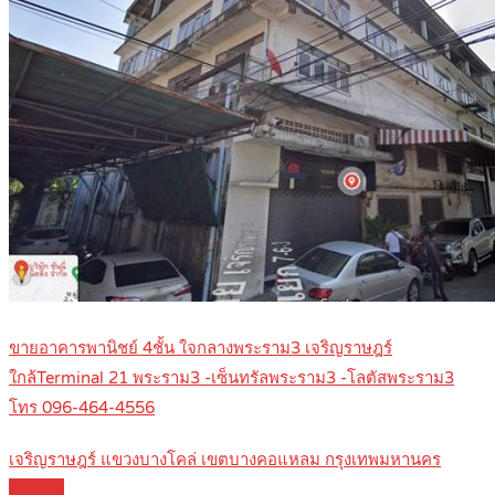
ขายอาคารพานิชย์ 4ชั้น ใจกลางพระราม3 เจริญราษฎร์
ใกล้Terminal 21 พระราม3 -เซ็นทรัลพระราม3 -โลตัสพระราม3
โทร 096-464-4556
เจริญราษฎร์ แขวงบางโคล่ เขตบางคอแหลม กรุงเทพมหานคร
Details