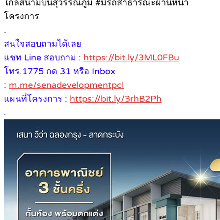
ใกล้สนามบินสุวรรณภูมิ #มีรถสาธารณะผ่านหน้า
โครงการ
.
สนใจสอบถามได้เลย
แชท Line สอบถาม :
https://bit.ly/3ML0FBu
โทร.1775 กด 31 หรือ Inbox
:
m.me/senadevelopmentpcl
แผนที่โครงการ :
https://bit.ly/3rhB2Ph
.