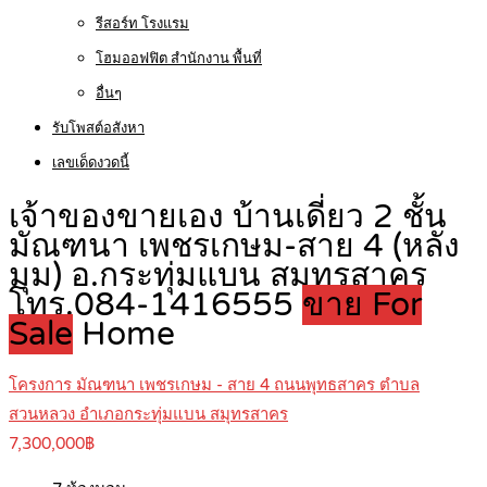
รีสอร์ท โรงแรม
โฮมออฟฟิต สำนักงาน พื้นที่
อื่นๆ
รับโพสต์อสังหา
เลขเด็ดงวดนี้
เจ้าของขายเอง บ้านเดี่ยว 2 ชั้น
มัณฑนา เพชรเกษม-สาย 4 (หลัง
มุม) อ.กระทุ่มแบน สมุทรสาคร
โทร.084-1416555
ขาย For
Sale
Home
โครงการ มัณฑนา เพชรเกษม - สาย 4 ถนนพุทธสาคร ตำบล
สวนหลวง อำเภอกระทุ่มแบน สมุทรสาคร
7,300,000฿