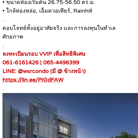
• ขนาดห้องเริ่มต้น 26.75-56.50 ตร.ม.
• ใกล้ทองหล่อ, เอ็มควอเทียร์, Rainhill
.
ตอบโจทย์ทั้งอยู่อาศัยจริง และการลงทุนในทำเล
ศักยภาพ
.
ลงทะเบียนรอบ VVIP เพื่อสิทธิพิเศษ
061-6161426 | 065-4496399
LINE: @wsrcondo (มี @ ข้างหน้า)
https://lin.ee/PIGdFAW
.