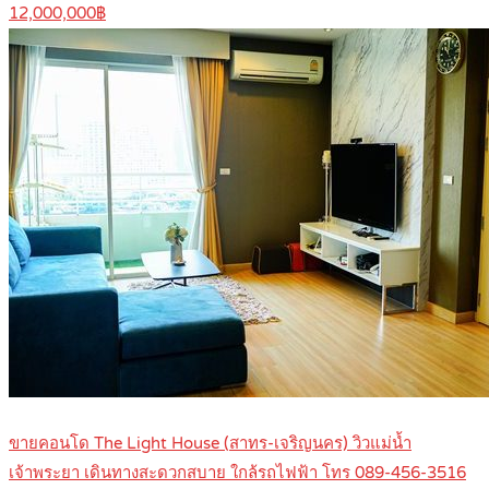
12,000,000฿
ขายคอนโด The Light House (สาทร-เจริญนคร) วิวแม่น้ำ
เจ้าพระยา เดินทางสะดวกสบาย ใกล้รถไฟฟ้า โทร 089-456-3516