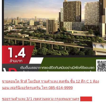
ขายคอนโด ฟิวส์ โมเบียส รามคำแหง สเตชั่น ชั้น 12 ตึก C 1 ห้อง
นอน เฟอร์นิเจอร์ครบครัน โทร 085-614-9999
ซอยรามคำแหง 3/1 เขตสวนหลวง กรุงเทพมหานคร
Details