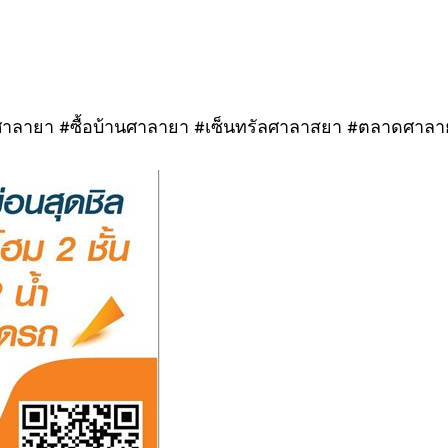
ศาลายา #ซื้อบ้านศาลายา #เซ็นทรัลศาลาสยา #ตลาดศาล