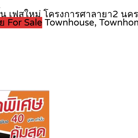
2ชั้น เฟสใหม่ โครงการศาลายา2 นค
ย For Sale
Townhouse, Townho