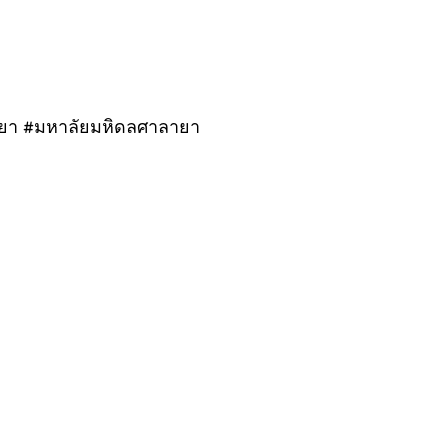
ายา #มหาลัยมหิดลศาลายา