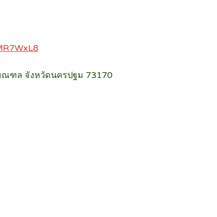
WMR7WxL8
ทธมณฑล จังหวัดนครปฐม 73170