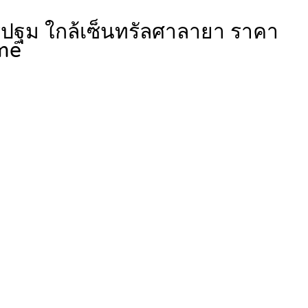
รปฐม ใกล้เซ็นทรัลศาลายา ราคา
me