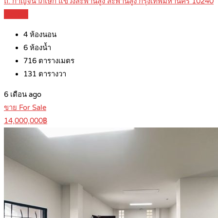
ถ. กาญจนาภิเษก แขวงสะพานสูง สะพานสูง กรุงเทพมหานคร 10240
Details
4
ห้องนอน
6
ห้องน้ำ
716
ตารางเมตร
131
ตารางวา
6 เดือน ago
ขาย For Sale
14,000,000฿