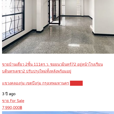
ขายบ้านเดี่ยว 2ชั้น 111ตร.ว. ซอยนวมินทร์72 อยู่หน้าโรงเรียน
บดินทรเดชา2 ปรับปรุงใหม่ทั้งหลังพร้อมอยู่
แขวงคลองกุ่ม เขตบึงกุ่ม กรุงเทพมหานคร
Details
3 ปี ago
ขาย For Sale
7,990,000฿