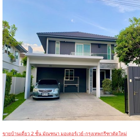
ขายบ้านเดี่ยว 2 ชั้น มัณฑนา มอเตอร์เวย์-กรุงเทพกรีฑาตัดใหม่