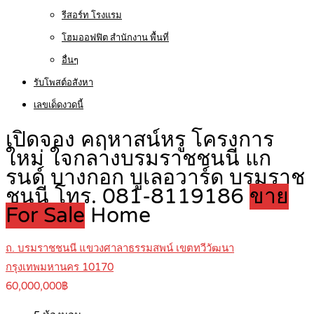
รีสอร์ท โรงแรม
โฮมออฟฟิต สำนักงาน พื้นที่
อื่นๆ
รับโพสต์อสังหา
เลขเด็ดงวดนี้
เปิดจอง คฤหาสน์หรู โครงการ
ใหม่ ใจกลางบรมราชชนนี แก
รนด์ บางกอก บูเลอวาร์ด บรมราช
ชนนี โทร. 081-8119186
ขาย
For Sale
Home
ถ. บรมราชชนนี แขวงศาลาธรรมสพน์ เขตทวีวัฒนา
กรุงเทพมหานคร 10170
60,000,000฿