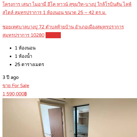
โครงการ เสนา ไมอามี่ อีโค ทาวน์ สุขุมวิท-บางปู ใกล้โรบินสัน ไลฟ์
สไตล์ สมุทรปราการ 1 ห้องนอน ขนาด 25 – 42 ตร.ม.
ซอยเทศบาลบางปู 72 ตำบลท้ายบ้าน อำเภอเมืองสมุทรปราการ
สมุทรปราการ 10280
Details
1
ห้องนอน
1
ห้องน้ำ
25
ตารางเมตร
3 ปี ago
ขาย For Sale
1,590,000฿