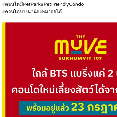
#คอนโดมีPetPark#PetFriendlyCondo
#คอนโดบางนาน้องหมาอยู่ได้
.