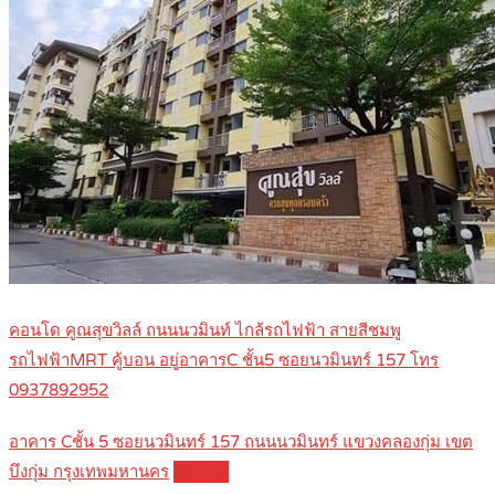
คอนโด คูณสุขวิลล์ ถนนนวมินท์ ไกล้รถไฟฟ้า สายสีชมพู
รถไฟฟ้าMRT คู้บอน อยู่อาคารC ชั้น5 ซอยนวมินทร์ 157 โทร
0937892952
อาคาร Cชั้น 5 ซอยนวมินทร์ 157 ถนนนวมินทร์ แขวงคลองกุ่ม เขต
บึงกุ่ม กรุงเทพมหานคร
Details