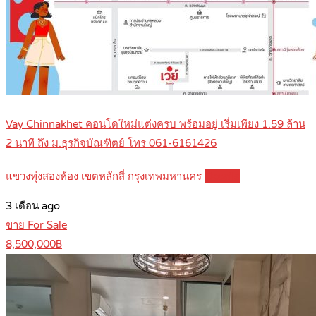
Vay Chinnakhet คอนโดใหม่แต่งครบ พร้อมอยู่ เริ่มเพียง 1.59 ล้าน
2 นาที ถึง ม.ธุรกิจบัณฑิตย์ โทร 061-6161426
แขวงทุ่งสองห้อง เขตหลักสี่ กรุงเทพมหานคร
Details
3 เดือน ago
ขาย For Sale
8,500,000฿