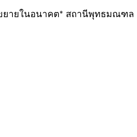
่อขยายในอนาคต* สถานีพุทธมณฑล