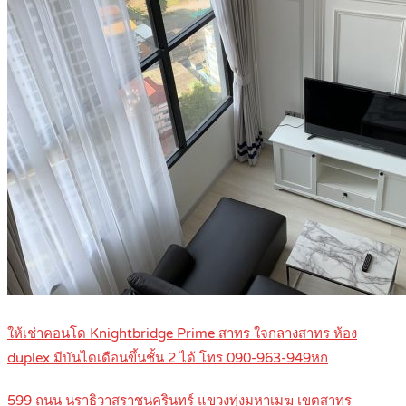
ให้เช่าคอนโด Knightbridge Prime สาทร ใจกลางสาทร ห้อง
duplex มีบันไดเดือนขึ้นชั้น 2 ได้ โทร 090-963-949หก
599 ถนน นราธิวาสราชนครินทร์ แขวงทุ่งมหาเมฆ เขตสาทร