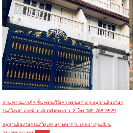
บ้าน ทาวน์เฮาส์ 3 ชั้น พร้อมให้เช่า พร้อมเข้าอยู่ หมู่บ้านสินทวีแก
รนด์วิลเลจ ตรงข้าม เซ็นทรัลพระราม 2 โทร 089-768-3529
หมู่บ้านสินทวีแกรนด์วิลเลจ แขวงท่าข้าม เขตบางขุนเทียน
กรุงเทพมหานคร
Details