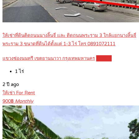
ให้เช่าที่ดินติดถนนนางลิ้นจี่ และ ติดถนนพระราม 3 ใกล้แยกนางลิ้นจี่
พระราม 3 ขนาดที่ดินได้ตั้งแต่ 1-3 ไร่ โทร 0891072111
แขวงช่องนนทรี เขตยานนาวา กรุงเทพมหานคร
Details
1
ไร่
2 ปี ago
ให้เช่า For Rent
900฿
Monthly