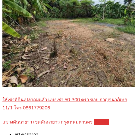
ให้เช่าที่ดินเปล่าถมแล้ว แบ่งเช่า 50-300 ตรว ซอย กาญจนาภิเษก
11/1 โทร 0861779206
แขวงคันนายาว เขตคันนายาว กรุงเทพมหานคร
Details
50
ตารางวา