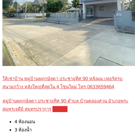
ให้เช่าบ้าน หมู่บ้านพฤกษ์ลดา ประชาอุทิศ 90 หลังมุม เฟอร์ครบ
สนามกว้าง หลังใหญ่ที่สุดใน 4 โซนใหม่ โทร 0633659464
หมู่บ้านพฤกษ์ลดา ประชาอุทิศ 90 ตำบล บ้านคลองสวน อำเภอพระ
สมุทรเจดีย์ สมุทรปราการ
Details
4
ห้องนอน
3
ห้องน้ำ