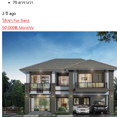
75
ตารางวา
2 ปี ago
ให้เช่า For Rent
50,000฿
Monthly