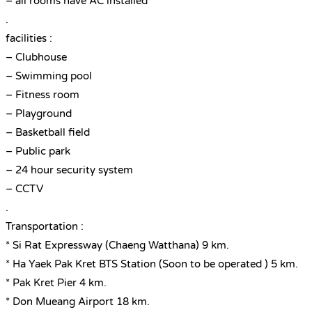
– all rooms have AC installed
.
facilities :
– Clubhouse
– Swimming pool
– Fitness room
– Playground
– Basketball field
– Public park
– 24 hour security system
– CCTV
.
Transportation :
* Si Rat Expressway (Chaeng Watthana) 9 km.
* Ha Yaek Pak Kret BTS Station (Soon to be operated ) 5 km.
* Pak Kret Pier 4 km.
* Don Mueang Airport 18 km.