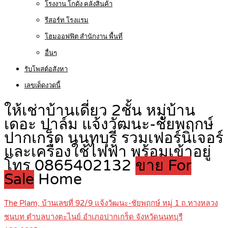
โรงงาน โกดัง คลังสินค้า
รีสอร์ท โรงแรม
โฮมออฟฟิต สำนักงาน พื้นที่
อื่นๆ
รับโพสต์อสังหา
เลขเด็ดงวดนี้
ให้เช่าบ้านเดี่ยว 2ชั้น หมู่บ้าน
เดอะ ปาล์ม แจ้งวัฒนะ-ชัยพฤกษ์
ปากเกร็ด นนทบุรี รวมเฟอร์นิเจอร์
และเครื่องใช้ไฟฟ้า พร้อมเข้าอยู่
โทร 0865402132
ขาย For
Sale
Home
The Plam, บ้านเลขที่ 92/9 แจ้งวัฒนะ-ชัยพฤกษ์ หมู่ 1 ถ.ทางหลวง
ชนบท ตำบลบางตะไนย์ อำเภอปากเกร็ด จังหวัดนนทบุรี