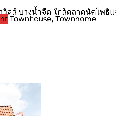
าวิลล์ บางน้ำจืด ใกล้ตลาดนัดโพธิแจ
ent
Townhouse, Townhome