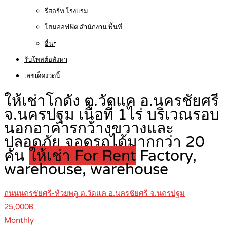
รีสอร์ท โรงแรม
โฮมออฟฟิต สำนักงาน พื้นที่
อื่นๆ
รับโพสต์อสังหา
เลขเด็ดงวดนี้
ให้เช่าโกดัง ต.วัดแค อ.นครชัยศรี
จ.นครปฐม เนื้อที่ 1ไร่ บริเวณรอบ
นอกอาคารกว้างขวางและ
ปลอดภัย จอดรถได้มากกว่า 20
คัน
ให้เช่า For Rent
Factory,
warehouse, warehouse
ถนนนครชัยศรี-ห้วยพลู ต.วัดแค อ.นครชัยศรี จ.นครปฐม
25,000฿
Monthly