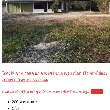
โกดังให้เช่า ต.วัดแค อ.นครชัยศรี จ.นครปฐม เนื้อที่ 1ไร่ พื้นที่ใช้สอย
200ตร.ม. โทร 0935593244
ถนนนครชัยศรี-ห้วยพลู ต.วัดแค อ.นครชัยศรี จ.นครปฐม
Details
200
ตารางเมตร
1
ไร่