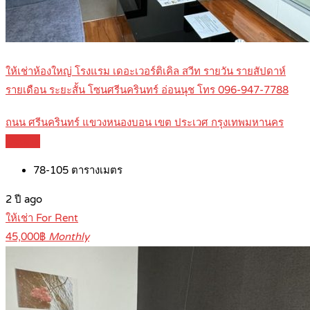
ให้เช่าห้องใหญ่ โรงแรม เดอะเวอร์ติเคิล สวีท รายวัน รายสัปดาห์
รายเดือน ระยะสั้น โซนศรีนครินทร์ อ่อนนุช โทร 096-947-7788
ถนน ศรีนครินทร์ แขวงหนองบอน เขต ประเวศ กรุงเทพมหานคร
Details
78-105
ตารางเมตร
2 ปี ago
ให้เช่า For Rent
45,000฿
Monthly