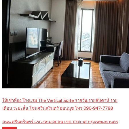
ให้เช่าห้อง โรงแรม The Vertical Suite รายวัน รายสัปดาห์ ราย
เดือน ระยะสั้น โซนศรีนครินทร์ อ่อนนุช โทร 096-947-7788
ถนน ศรีนครินทร์ แขวงหนองบอน เขต ประเวศ กรุงเทพมหานคร