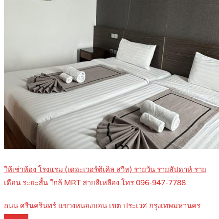
ให้เช่าห้อง โรงแรม (เดอะเวอร์ติเคิล สวีท) รายวัน รายสัปดาห์ ราย
เดือน ระยะสั้น ใกล้ MRT สายสีเหลือง โทร 096-947-7788
ถนน ศรีนครินทร์ แขวงหนองบอน เขต ประเวศ กรุงเทพมหานคร