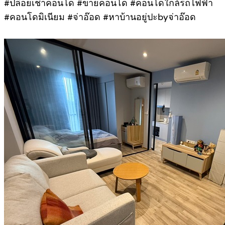
#ปล่อยเช่าคอนโด #ขายคอนโด #คอนโดใกล้รถไฟฟ้า
#คอนโดมิเนียม #จ่าอ๊อด #หาบ้านอยู่ปะbyจ่าอ๊อด