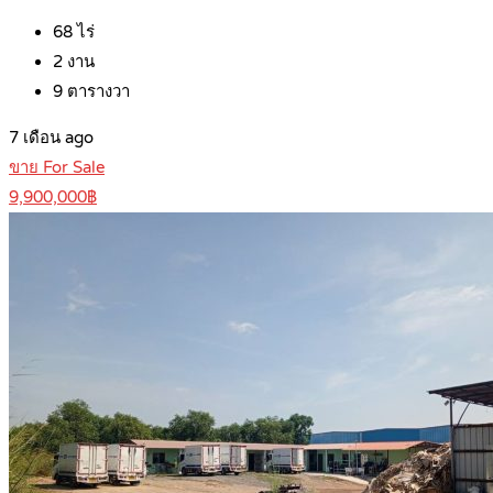
68
ไร่
2
งาน
9
ตารางวา
7 เดือน ago
ขาย For Sale
9,900,000฿