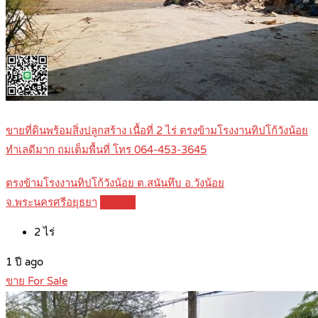
ขายที่ดินพร้อมสิ่งปลูกสร้าง เนื้อที่ 2 ไร่ ตรงข้ามโรงงานทิปโก้วังน้อย
ทำเลดีมาก ถมเต็มพื้นที่ โทร 064-453-3645
ตรงข้ามโรงงานทิปโก้วังน้อย ต.สนันทึบ อ.วังน้อย
จ.พระนครศรีอยุธยา
Details
2
ไร่
1 ปี ago
ขาย For Sale