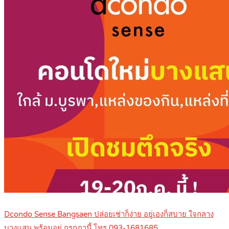
Dcondo Sense Bangsaen ปล่อยเช่าก็ง่าย อยู่เองก็สบาย ใจกลาง
บางแสน พร้อมอยู่ กรกฏานี้ โทร 093-1681685