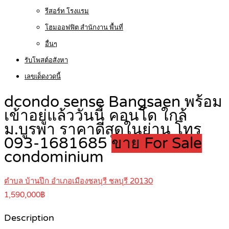
รีสอร์ท โรงแรม
โฮมออฟฟิต สำนักงาน พื้นที่
อื่นๆ
รับโพสต์อสังหา
เลขเด็ดงวดนี้
dcondo sense Bangsaen พร้อม
เข้าอยู่แล้ววันนี้ คอนโด ใกล้
ม.บูรพา ราคาดีสุดในย่าน โทร
093-1681685
ขาย For Sale
condominium
ตำบล บ้านปึก อำเภอเมืองชลบุรี ชลบุรี 20130
1,590,000฿
Description