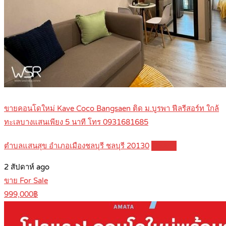
ขายคอนโดใหม่ Kave Coco Bangsaen ติด ม.บูรพา ฟีลรีสอร์ท ใกล้
ทะเลบางแสนเพียง 5 นาที โทร 0931681685
ตำบลแสนสุข อำเภอเมืองชลบุรี ชลบุรี 20130
Details
2 สัปดาห์ ago
ขาย For Sale
999,000฿