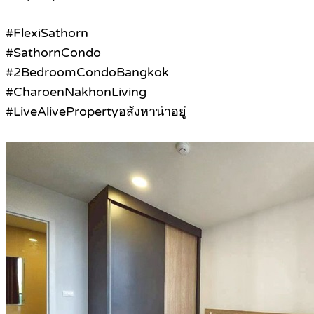
#FlexiSathorn
#SathornCondo
#2BedroomCondoBangkok
#CharoenNakhonLiving
#LiveAlivePropertyอสังหาน่าอยู่