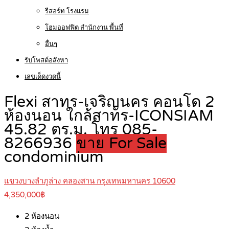
รีสอร์ท โรงแรม
โฮมออฟฟิต สำนักงาน พื้นที่
อื่นๆ
รับโพสต์อสังหา
เลขเด็ดงวดนี้
Flexi สาทร-เจริญนคร คอนโด 2
ห้องนอน ใกล้สาทร-ICONSIAM
45.82 ตร.ม. โทร 085-
8266936
ขาย For Sale
condominium
แขวงบางลำภูล่าง คลองสาน กรุงเทพมหานคร 10600
4,350,000฿
2
ห้องนอน