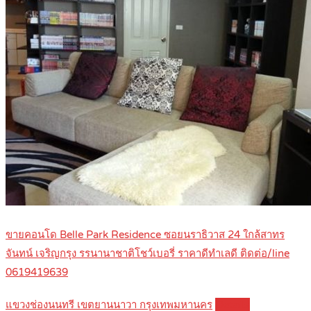
ขายคอนโด Belle Park Residence ซอยนราธิวาส 24 ใกล้สาทร
จันทน์ เจริญกรุง รรนานาชาติโชว์เบอรี่ ราคาดีทำเลดี ติดต่อ/line
0619419639
แขวงช่องนนทรี เขตยานนาวา กรุงเทพมหานคร
Details