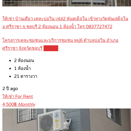
ให้เช่า บ้านเดี่ยว เคหะบ่อวิน เฟส2 พันสเด็จใน เข้าทางวัดพันเสด็จใน
อ.ศรีราชา จ.ชลบุรี 2 ห้องนอน 1 ห้องน้ำ โทร 0837727472
โครงการเคหะชุมชนและบริการชุมชน หมู่6 ตำบลบ่อวิน อำเภอ
ศรีราชา จังหวัดชลบุรี
Details
2
ห้องนอน
1
ห้องน้ำ
21
ตารางวา
2 ปี ago
ให้เช่า For Rent
4,500฿
Monthly