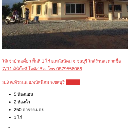
ให้เช่าบ้านเดี่ยว พื้นที่ 1 ไร่ อ.พนัสนิคม จ.ชลบุรี ใกล้ร้านสะดวกซื้อ
7/11 มินิบิ๊กซี โลตัส ซีเจ โทร 0879556066
ม.3 ต.หัวถนน อ.พนัสนิคม จ.ชลบุรี
Details
5
ห้องนอน
2
ห้องน้ำ
250
ตารางเมตร
1
ไร่