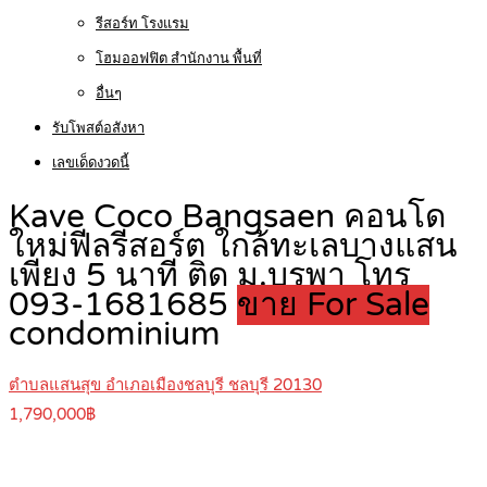
รีสอร์ท โรงแรม
โฮมออฟฟิต สำนักงาน พื้นที่
อื่นๆ
รับโพสต์อสังหา
เลขเด็ดงวดนี้
Kave Coco Bangsaen คอนโด
ใหม่ฟีลรีสอร์ต ใกล้ทะเลบางแสน
เพียง 5 นาที ติด ม.บูรพา โทร
093-1681685
ขาย For Sale
condominium
ตำบลแสนสุข อำเภอเมืองชลบุรี ชลบุรี 20130
1,790,000฿