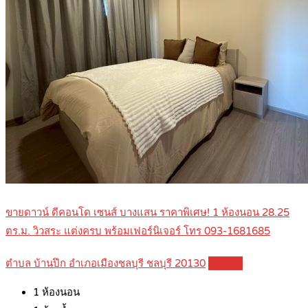
ขายดาวน์ ดีคอนโด เซนส์ บางแสน ราคาพิเศษ! 1 ห้องนอน 28.25
ตร.ม. วิวสระ แต่งครบ พร้อมเฟอร์นิเจอร์ โทร 093-1681685
ตำบล บ้านปึก อำเภอเมืองชลบุรี ชลบุรี 20130
Details
1
ห้องนอน