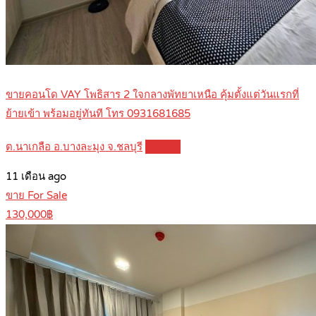
ขายคอนโด VAY โพธิสาร 2 ใจกลางพัทยาเหนือ คุ้มตั้งแต่วันแรกที่
ย้ายเข้า พร้อมอยู่ทันที โทร 0931681685
ต.นาเกลือ อ.บางละมุง จ.ชลบุรี
Details
11 เดือน ago
ขาย For Sale
130,000฿