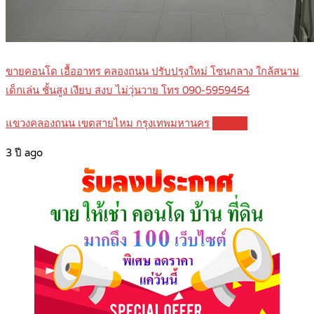
ขายคอนโด เอื้ออาทร คลองถนน ปรับปรุงใหม่ โซนกลาง ใกล้สนาม
เด็กเล่น ชั้นสูง เงียบ สงบ ไม่วุ่นวาย โทร 090-5959454
แขวงคลองถนน เขตสายไหม กรุงเทพมหานคร
Details
3 ปี ago