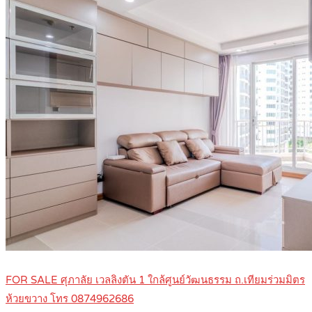
FOR SALE ศุภาลัย เวลลิงตัน 1 ใกล้ศูนย์วัฒนธรรม ถ.เทียมร่วมมิตร
ห้วยขวาง โทร 0874962686