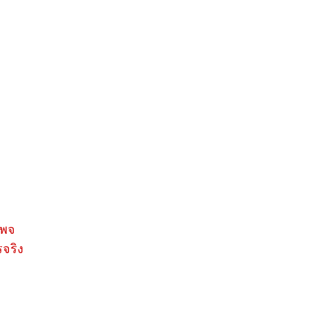
เพจ
จริง