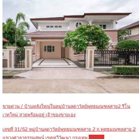
ขายด่วน / บ้านหลังใหญ่ในหมู่บ้านลดาวัลย์พุทธมณฑลสาย2 รีโน
เวทใหม่ สวยพร้อมอยู่ เจ้าของขายเอง
เลขที่ 31/52 หมู่บ้านลดาวัลย์พุทธมณฑลสาย 2 ถ.พุทธมณฑลสาย 2
แขวงศาลาธรรมสพน์ เขตทวีวัฒนา กรุงเทพ
Details