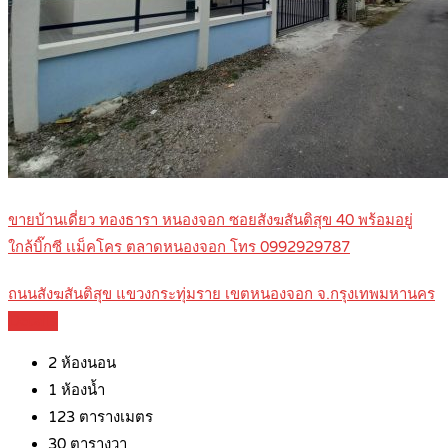
ขายบ้านเดี่ยว ทองธารา หนองจอก ซอยสังฆสันติสุข 40 พร้อมอยู่
ใกล้บิ๊กซี เเม็คโคร ตลาดหนองจอก โทร 0992929787
ถนนสังฆสันติสุข แขวงกระทุ่มราย เขตหนองจอก จ.กรุงเทพมหานคร
Details
2
ห้องนอน
1
ห้องน้ำ
123
ตารางเมตร
30
ตารางวา