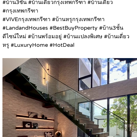
#บ้าน3ชั้น #บ้านเดี่ยวกรุงเทพกรีฑา #บ้านเดี่ยว
#กรุงเทพกรีฑา
#VIVEกรุงเทพกรีฑา #บ้านหรูกรุงเทพกรีฑา
#LandandHouses #BestBuyProperty #บ้าน3ชั้น
ดีไซน์ใหม่ #บ้านพร้อมอยู่ #บ้านแปลงพิเศษ #บ้านเดี่ยว
หรู #LuxuryHome #HotDeal