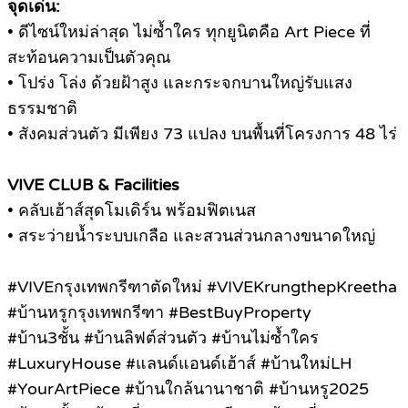
จุดเด่น:
• ดีไซน์ใหม่ล่าสุด ไม่ซ้ำใคร ทุกยูนิตคือ Art Piece ที่
สะท้อนความเป็นตัวคุณ
• โปร่ง โล่ง ด้วยฝ้าสูง และกระจกบานใหญ่รับแสง
ธรรมชาติ
• สังคมส่วนตัว มีเพียง 73 แปลง บนพื้นที่โครงการ 48 ไร่
VIVE CLUB & Facilities
• คลับเฮ้าส์สุดโมเดิร์น พร้อมฟิตเนส
• สระว่ายน้ำระบบเกลือ และสวนส่วนกลางขนาดใหญ่
#VIVEกรุงเทพกรีฑาตัดใหม่ #VIVEKrungthepKreetha
#บ้านหรูกรุงเทพกรีฑา #BestBuyProperty
#บ้าน3ชั้น #บ้านลิฟต์ส่วนตัว #บ้านไม่ซ้ำใคร
#LuxuryHouse #แลนด์แอนด์เฮ้าส์ #บ้านใหม่LH
#YourArtPiece #บ้านใกล้นานาชาติ #บ้านหรู2025