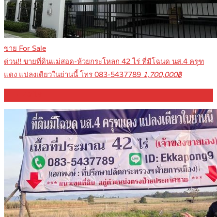
ขาย For Sale
ด่วน!! ขายที่ดินแม่สอด-ห้วยกระโหลก 42 ไร่ ที่มีโฉนด นส.4 ครุฑ
แดง แปลงเดียวในย่านนี้ โทร 083-5437789
1,700,000฿
42
ไร่