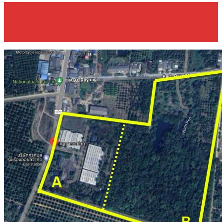
29
ไร่
2
งาน
59
ตารางวา