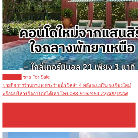
Featured
ขาย For Sale
ขายกิจการร้านกาแฟ สระว่ายน้ำ วิลล่า 4 หลัง อ.แม่ริม จ.เชียงใหม่
พร้อมบริหารกิจการต่อได้เลย โทร 088-9162454
27,000,000฿
3
ไร่
3
งาน
26
ตารางวา