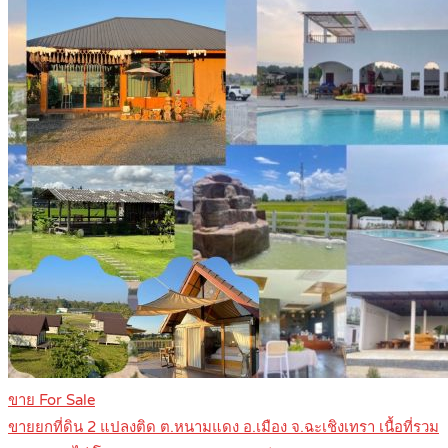
ขาย For Sale
ขายยกที่ดิน 2 แปลงติด ต.หนามแดง อ.เมือง จ.ฉะเชิงเทรา เนื้อที่รวม