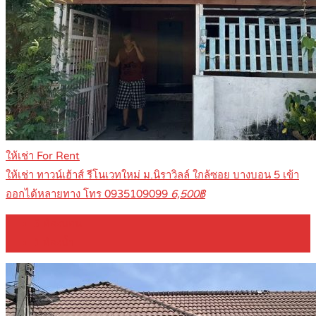
ให้เช่า For Rent
ให้เช่า ทาวน์เฮ้าส์ รีโนเวทใหม่ ม.นิราวิลล์ ใกล้ซอย บางบอน 5 เข้า
ออกได้หลายทาง โทร 0935109099
6,500฿
3
ห้องนอน
1
ห้องน้ำ