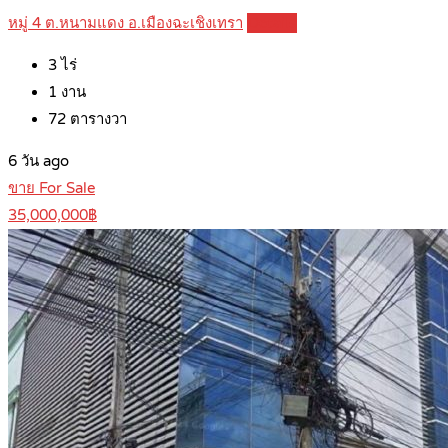
หมู่ 4 ต.หนามแดง อ.เมืองฉะเชิงเทรา
Details
3
ไร่
1
งาน
72
ตารางวา
6 วัน ago
ขาย For Sale
35,000,000฿