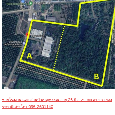
ขายโรงงาน และ สวนป่าเบญพรรณ อายุ 25 ปี อ.เขาชะเมา จ.ระยอง
ราคาพิเศษ โทร 095-2601140