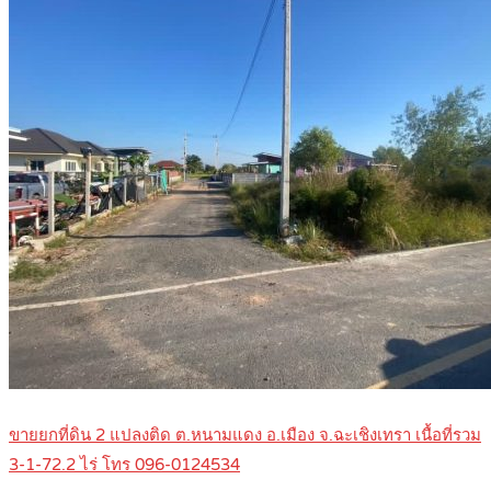
ขายยกที่ดิน 2 แปลงติด ต.หนามแดง อ.เมือง จ.ฉะเชิงเทรา เนื้อที่รวม
3-1-72.2 ไร่ โทร 096-0124534