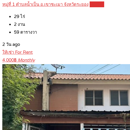
หมู่ที่ 1 ตำบลน้ำเป็น อ.เขาชะเมา จังหวัดระยอง
Details
29
ไร่
2
งาน
59
ตารางวา
2 วัน ago
ให้เช่า For Rent
4,000฿
Monthly