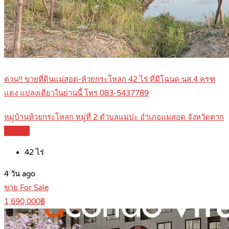
ด่วน!! ขายที่ดินแม่สอด-ห้วยกระโหลก 42 ไร่ ที่มีโฉนด นส.4 ครุฑ
แดง แปลงเดียวในย่านนี้ โทร 083-5437789
หมู่บ้านห้วยกระโหลก หมู่ที่ 2 ตำบลแม่ปะ อำเภอแม่สอด จังหวัดตาก
Details
42
ไร่
4 วัน ago
ขาย For Sale
1,690,000฿