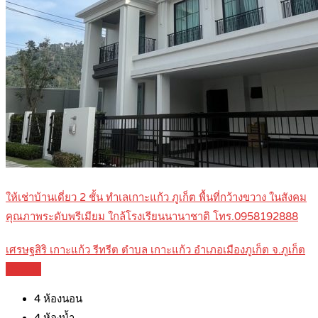
ให้เช่าบ้านเดี่ยว 2 ชั้น ทำเลเกาะแก้ว ภูเก็ต พื้นที่กว้างขวาง ในสังคม
คุณภาพระดับพรีเมียม ใกล้โรงเรียนนานาชาติ โทร.0958192888
เศรษฐสิริ เกาะแก้ว รีทรีต ตำบล เกาะแก้ว อำเภอเมืองภูเก็ต จ.ภูเก็ต
Details
4
ห้องนอน